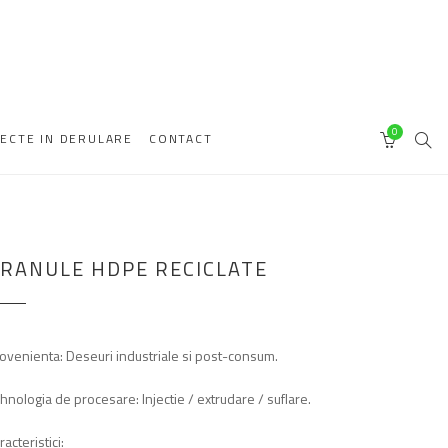
0
ECTE IN DERULARE
CONTACT
SEA
CART
RANULE HDPE RECICLATE
ovenienta: Deseuri industriale si post-consum.
hnologia de procesare: Injectie / extrudare / suflare.
racteristici: