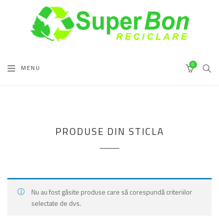
0
MENU
SEA
CART
PRODUSE DIN STICLA
Nu au fost găsite produse care să corespundă criteriilor
selectate de dvs.