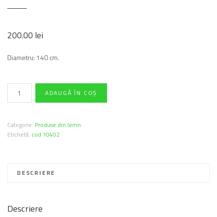
200.00
lei
Diametru: 140 cm.
Cantitate
ADAUGĂ ÎN COȘ
Tambur
lemn
Categorie:
Produse din lemn
Etichetă:
cod 10402
DESCRIERE
Descriere