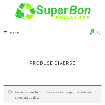
0
MENU
SEA
CART
PRODUSE DIVERSE
Nu au fost găsite produse care să corespundă criteriilor
selectate de dvs.